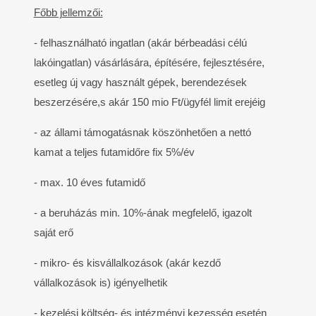
Főbb jellemzői:
- felhasználható ingatlan (akár bérbeadási célú
lakóingatlan) vásárlására, építésére, fejlesztésére,
esetleg új vagy használt gépek, berendezések
beszerzésére,s akár 150 mio Ft/ügyfél limit erejéig
- az állami támogatásnak köszönhetően a nettó
kamat a teljes futamidőre fix 5%/év
- max. 10 éves futamidő
- a beruházás min. 10%-ának megfelelő, igazolt
saját erő
- mikro- és kisvállalkozások (akár kezdő
vállalkozások is) igényelhetik
- kezelési költség- és intézményi kezesség esetén