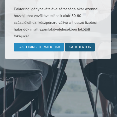
Faktoring igénybevételével társasága akár azonnal
hozzájuthat vevőköveteléseik akár 80-90
százalékához, készpénzre váltva a hosszú fizetési
határidők miatt számlakövetelésekben lekötött
tőkéjüket.
FAKTORING TERMÉKEINK
KALKULÁTOR