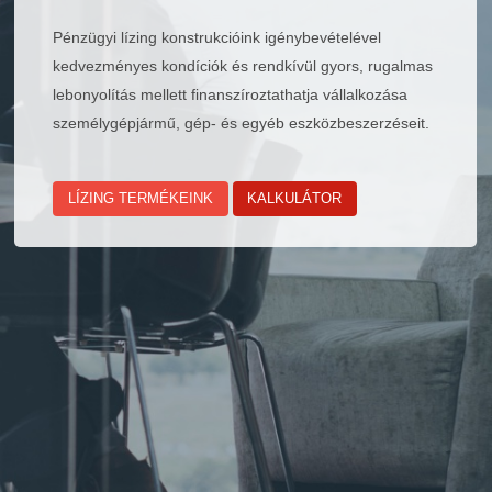
Pénzügyi lízing konstrukcióink igénybevételével
kedvezményes kondíciók és rendkívül gyors, rugalmas
lebonyolítás mellett finanszíroztathatja vállalkozása
személygépjármű, gép- és egyéb eszközbeszerzéseit.
LÍZING TERMÉKEINK
KALKULÁTOR